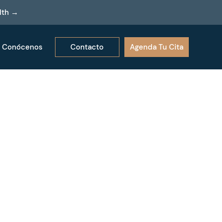
lth →
Contacto
Agenda Tu Cita
Conócenos